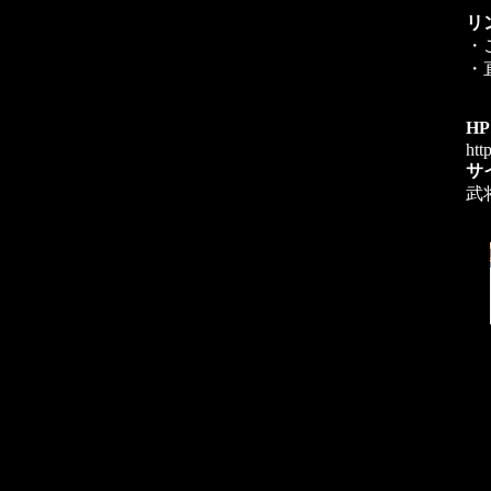
リ
・
・
H
htt
サ
武